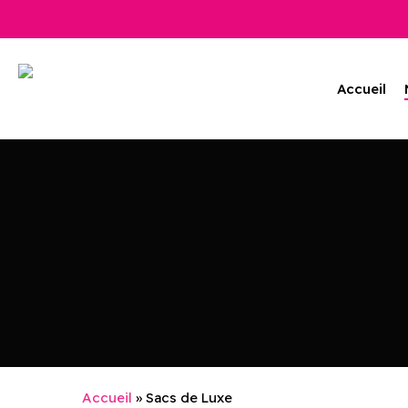
Skip
to
main
content
Accueil
Accueil
»
Sacs de Luxe