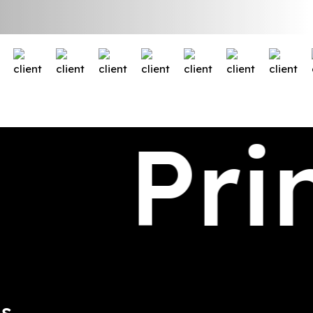
Pri
us