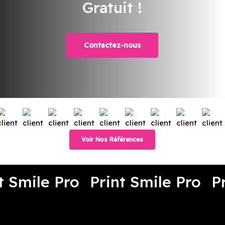
Gratuit !
Contactez-nous
Voir Nos Références
t Smile Pro
Print Smile Pro
P