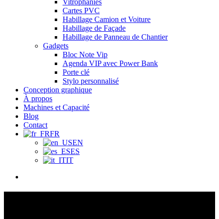
Vitrophanies
Cartes PVC
Habillage Camion et Voiture
Habillage de Façade
Habillage de Panneau de Chantier
Gadgets
Bloc Note Vip
Agenda VIP avec Power Bank
Porte clé
Stylo personnalisé
Conception graphique
À propos
Machines et Capacité
Blog
Contact
FR
EN
ES
IT
Menu
Impression Offset Et
Numérique