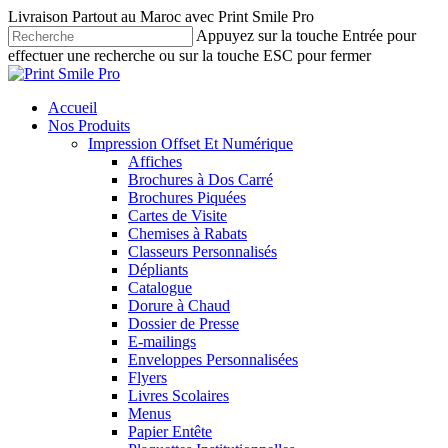
Skip
Livraison Partout au Maroc avec Print Smile Pro
to
Appuyez sur la touche Entrée pour
main
effectuer une recherche ou sur la touche ESC pour fermer
content
Fermer
la
Menu
Accueil
recherche
Nos Produits
Impression Offset Et Numérique
Affiches
Brochures à Dos Carré
Brochures Piquées
Cartes de Visite
Chemises à Rabats
Classeurs Personnalisés
Dépliants
Catalogue
Dorure à Chaud
Dossier de Presse
E-mailings
Enveloppes Personnalisées
Flyers
Livres Scolaires
Menus
Papier Entête