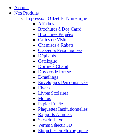
le
Accueil
menu
Nos Produits
Impression Offset Et Numérique
Affiches
Brochures à Dos Carré
Brochures Piquées
Cartes de Visite
Chemises à Rabats
Classeurs Personnalisés
Dépliants
Catalogue
Dorure à Chaud
Dossier de Presse
E-mailings
Enveloppes Personnalisées
Flyers
Livres Scolaires
Menus
Papier Entête
Plaquettes Institutionnelles
Rapports Annuels
Sacs de Luxe
Vernis Sélectif 3D
Étiquettes en Flexographie