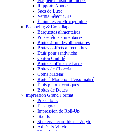
Plaquettes Institutionnelles
Rapports Annuels
Sacs de Luxe
Vernis Sélectif 3D
Étiquettes en Flexographie
Packaging & Emballage
Barquettes alimentaires
Pots et étuis alimentaires
Boîtes à oreilles alimentaires
Boîtes coffrets alimentaires
Étuis pour sandwichs
Carton Ondulé
Boîtes Coffrets de Luxe
Boites de Chocolat
Coins Matelas
Boite à Mouchoir Personnalisé
Étuis pharmaceutiques
Boîtes de Dattes
Impression Grand Format
Présentoirs
Enseignes
Impression de Roll-Up
Stands
Stickers Décoratifs en Vinyle
Adhésifs Vinyle