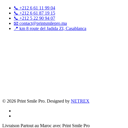
📞 +212 6 61 11 99 04
📞 +212 6 61 87 19 15
📞 +212 5 22 90 94 07
📧 contact@printsmilepro.ma
📍 km 8 route del Jadida ZI, Casablanca
© 2026 Print Smile Pro. Designed by
NETREX
facebook
instagram
Fermer
Livraison Partout au Maroc avec Print Smile Pro