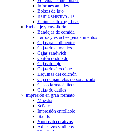
Folletos institucionales
Informes anuales
Bolsos de lujo
Barniz selectivo 3D
Etiquetas flexográficas
Embalaje y envoltorio
Bandejas de comida
Tarros y estuches para alimentos
Cajas para alimentos
Cajas de alimentos
Cajas sandwich
Cartón ondulado
Cajas de lujo
Cajas de chocolate
Esquinas del colchón
Caja de pañuelos personalizada
Casos farmacéuticos
Cajas de dátiles
Impresión en gran formato
Muestra
Señales
Impresión enrollable
Stands
Vinilos decorativos
Adhesivos vinílicos