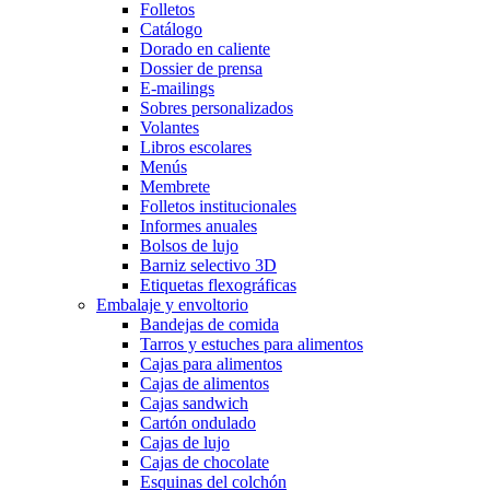
Folletos
Catálogo
Dorado en caliente
Dossier de prensa
E-mailings
Sobres personalizados
Volantes
Libros escolares
Menús
Membrete
Folletos institucionales
Informes anuales
Bolsos de lujo
Barniz selectivo 3D
Etiquetas flexográficas
Embalaje y envoltorio
Bandejas de comida
Tarros y estuches para alimentos
Cajas para alimentos
Cajas de alimentos
Cajas sandwich
Cartón ondulado
Cajas de lujo
Cajas de chocolate
Esquinas del colchón