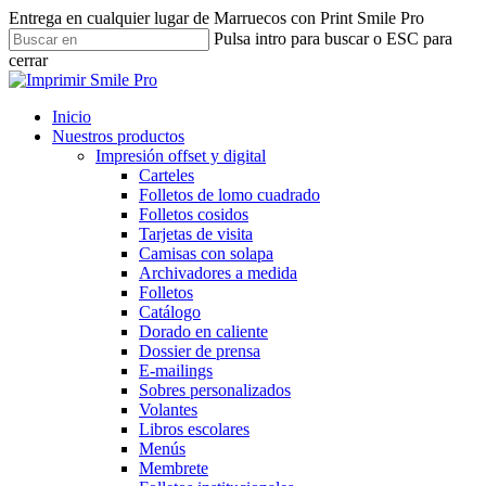
Ir
Entrega en cualquier lugar de Marruecos con Print Smile Pro
al
Pulsa intro para buscar o ESC para
contenido
cerrar
principal
Cerrar
búsqueda
Menú
Inicio
Nuestros productos
Impresión offset y digital
Carteles
Folletos de lomo cuadrado
Folletos cosidos
Tarjetas de visita
Camisas con solapa
Archivadores a medida
Folletos
Catálogo
Dorado en caliente
Dossier de prensa
E-mailings
Sobres personalizados
Volantes
Libros escolares
Menús
Membrete