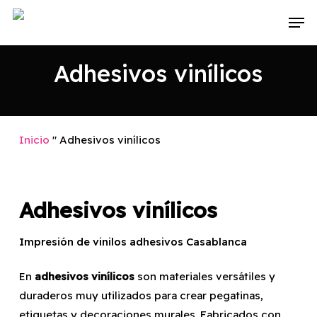
Ir
Men
al
contenido
Adhesivos vinílicos
principal
Inicio
"
Adhesivos vinílicos
Adhesivos vinílicos
Impresión de vinilos adhesivos Casablanca
En
adhesivos vinílicos
son materiales versátiles y
duraderos muy utilizados para crear pegatinas,
etiquetas y decoraciones murales. Fabricados con