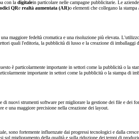
pa con la
digitale
in particolare nelle campagne pubblicitarie. Le azie
odici QR
e
realtà aumentata (AR)
o elementi che collegano la stampa a
una maggiore fedeltà cromatica e una risoluzione più elevata. L'utilizzo d
tori quali l'editoria, la pubblicità di lusso e la creazione di imballaggi
uesto è particolarmente importante in settori come la pubblicità o la st
articolarmente importante in settori come la pubblicità o la stampa di i
 di nuovi strumenti software per migliorare la gestione dei file e dei f
re e una maggiore precisione nella creazione dei layout.
tale, sono fortemente influenzate dai progressi tecnologici e dalla cres
nfasi sul miglioramento della qualità e sulla riduzione dei tempi di prod