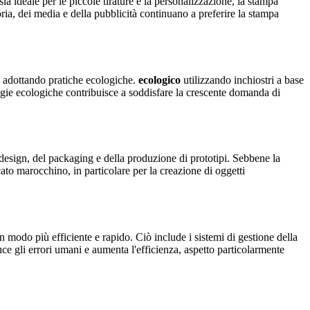
 sia ideale per le piccole tirature e la personalizzazione, la stampa
oria, dei media e della pubblicità continuano a preferire la stampa
no adottando pratiche ecologiche.
ecologico
utilizzando inchiostri a base
logie ecologiche contribuisce a soddisfare la crescente domanda di
l design, del packaging e della produzione di prototipi. Sebbene la
ato marocchino, in particolare per la creazione di oggetti
in modo più efficiente e rapido. Ciò include i sistemi di gestione della
uce gli errori umani e aumenta l'efficienza, aspetto particolarmente