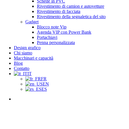
Schede in PVC
Rivestimento di camion e autovetture
Rivestimento di facciata
Rivestimento della segnaletica del sito
Gadget
Blocco note Vip
Agenda VIP con Power Bank
Portachiavi
Penna personalizzata
Design grafico
Chi siamo
Macchinari e capacità
Blog
Contatto
IT
FR
EN
ES
Menu
Tendenze