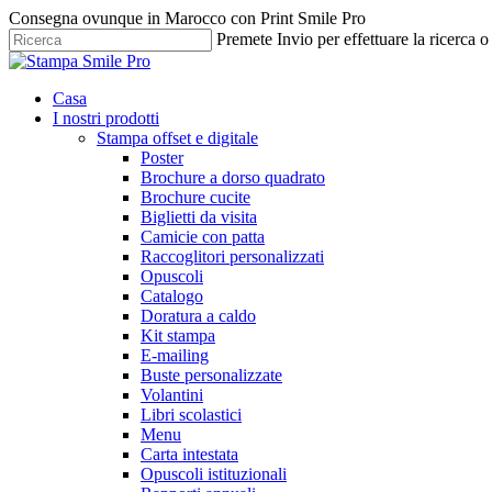
Vai
Consegna ovunque in Marocco con Print Smile Pro
al
Premete Invio per effettuare la ricerca 
contenuto
Chiudi
principale
la
Menu
Casa
ricerca
I nostri prodotti
Stampa offset e digitale
Poster
Brochure a dorso quadrato
Brochure cucite
Biglietti da visita
Camicie con patta
Raccoglitori personalizzati
Opuscoli
Catalogo
Doratura a caldo
Kit stampa
E-mailing
Buste personalizzate
Volantini
Libri scolastici
Menu
Carta intestata
Opuscoli istituzionali