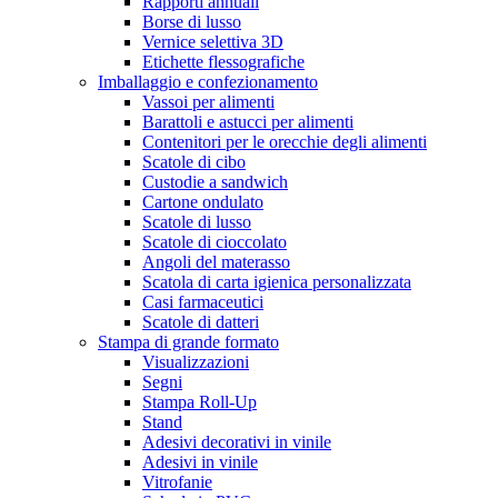
Rapporti annuali
Borse di lusso
Vernice selettiva 3D
Etichette flessografiche
Imballaggio e confezionamento
Vassoi per alimenti
Barattoli e astucci per alimenti
Contenitori per le orecchie degli alimenti
Scatole di cibo
Custodie a sandwich
Cartone ondulato
Scatole di lusso
Scatole di cioccolato
Angoli del materasso
Scatola di carta igienica personalizzata
Casi farmaceutici
Scatole di datteri
Stampa di grande formato
Visualizzazioni
Segni
Stampa Roll-Up
Stand
Adesivi decorativi in vinile
Adesivi in vinile
Vitrofanie