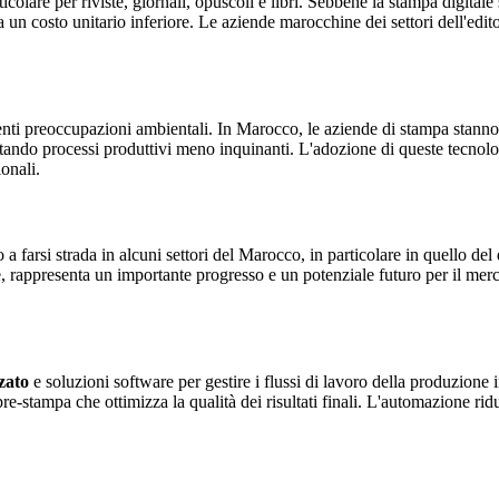
ticolare per riviste, giornali, opuscoli e libri. Sebbene la stampa digitale
a un costo unitario inferiore. Le aziende marocchine dei settori dell'edit
escenti preoccupazioni ambientali. In Marocco, le aziende di stampa stan
mentando processi produttivi meno inquinanti. L'adozione di queste tecno
onali.
a farsi strada in alcuni settori del Marocco, in particolare in quello de
, rappresenta un importante progresso e un potenziale futuro per il merc
zato
e soluzioni software per gestire i flussi di lavoro della produzione 
e-stampa che ottimizza la qualità dei risultati finali. L'automazione rid