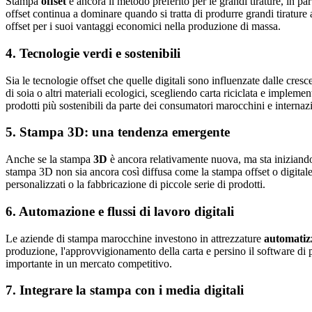
Stampa
offset
è ancora il metodo preferito per le grandi tirature, in par
offset continua a dominare quando si tratta di produrre grandi tirature 
offset per i suoi vantaggi economici nella produzione di massa.
4.
Tecnologie verdi e sostenibili
Sia le tecnologie offset che quelle digitali sono influenzate dalle cr
di soia o altri materiali ecologici, scegliendo carta riciclata e imple
prodotti più sostenibili da parte dei consumatori marocchini e internazi
5.
Stampa 3D: una tendenza emergente
Anche se la stampa
3D
è ancora relativamente nuova, ma sta iniziando 
stampa 3D non sia ancora così diffusa come la stampa offset o digitale
personalizzati o la fabbricazione di piccole serie di prodotti.
6.
Automazione e flussi di lavoro digitali
Le aziende di stampa marocchine investono in attrezzature
automatiz
produzione, l'approvvigionamento della carta e persino il software di pr
importante in un mercato competitivo.
7.
Integrare la stampa con i media digitali